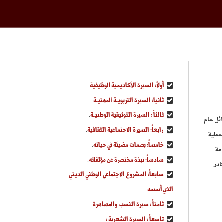
أولاً: السيرة الأكاديمية الوظيفية
.
ثانيا: السيرة التربويـة المهنيـة
.
ثالثاً : السيرة التوثيقية الوطنيـة
.
لتدريب ، لمدة أربع سنوات ونصف ، ( من أواخر عام 1991م حتى أوائل عام
رابعاً: السيرة الاجتماعية الثقافية
.
عملية
خامساً: بصمات مضيئة في حياته
.
مة
سادساً: نبذة مختصرة عن مؤلفاته
.
در
سابعاً: المشروع الاجتماعي الوطني الديني
الذي أسسه
.
ثامناً : سيرة النسب والمصاهرة
.
تاسعاً : السيرة الشعرية :
.