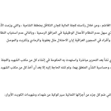
لغاشم ، ومن خلال رئاسته للجنة المالية للجان التكافل بمنطقة الشامية ، والتي وزعـت الأ
ذي سهـل عـدم انتظام الأعمال الوظيفية فـي المرافق الرسمية ، وبالتالي عدم استتباب النظا
وأفـراد في السجـون العراقية إبان الاحتـلال مثل بعقوبة والرمادي وتكريت والموصل.
ي نشأ بعد التحرير مباشرة واستهدت به الحكومة في إنشاء كل من مكتب الشهيد واللجنة ا
وحساسية الشأن المتعلق بهما، ولم تنته الحاجة إليه إلا بعد أن أخذ كل من مكتب الشهيد و
لتي ضم كل جزء من أجزائها الثمانية سير كوكبة من شهداء وشهيدات الكويت الأبرار،