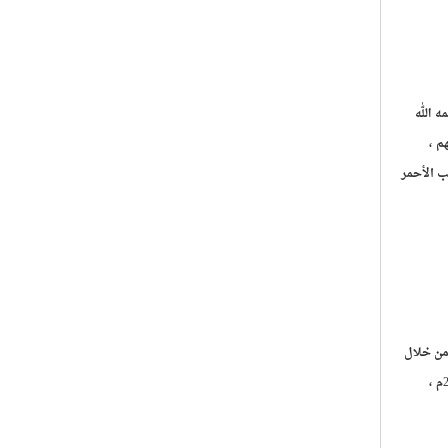
 الله
م ،
ب الأحمر
من خلال
سلسلة "محسنون من بلدي" بمساهمة بيت الزكاة في الكويت ، وكتاب الأيادي البيض الحائز على جائزة الدولة التشجيعية للعلوم الإنسانية والاجتماعية لعام 2005م ،