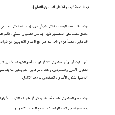
ب‌. البصمة الوطنيـة ( على المستوى الأهلي ):
وقـد تمثلت هذه البصمـة بشكل عـام في دوره إبان الاحتـلال الصدامي ا
بشكل منظـم على الصامديـن فيها ، بما عزز العصيان المدني ، الأمر الـ
للمحتلين ، فضلاً عن زيارات التواصل مع الأسرى الكويتيين من ضـباط 
ثم ما لبث أن ترأس صندوق التكافل لرعاية أسر الشهداء للأسرى الذ
لشئون الأسرى والمفقودين، واهتم بأمر هاتين الشريحتين بما يتناسب 
الوطنية لشئون الأسرى والمفقودين دورهما الكامل.
وقد أصدر الصندوق سلسلة ثمانية من قوافل شهداء الكويت الأبرار ا
وعددهم 26 في العدد الواحد تيمناً بيوم التحرير 26 فبراير.