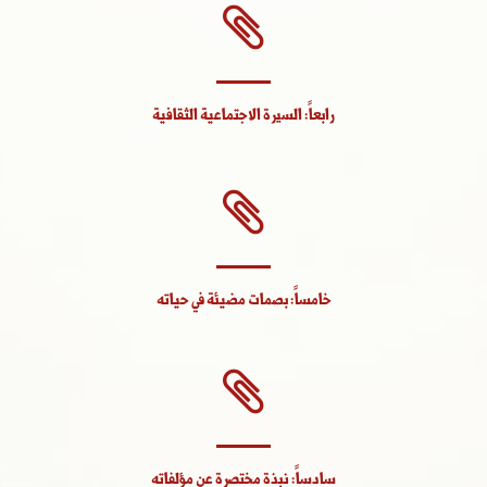
رابعاً: السيرة الاجتماعية الثقافية
خامساً: بصمات مضيئة في حياته
سادساً: نبذة مختصرة عن مؤلفاته