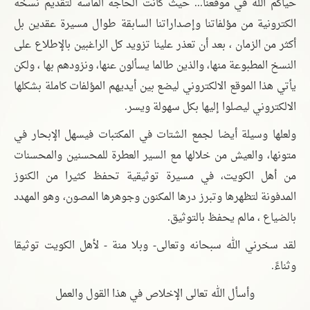
حياكم الله في موقعنا... حيث كانت الحاجة الماسة لتقديم نسخة
الكترونية من مؤلفاتنا وإصداراتنا السابقة طوال مسيرة عقدين بل
أكثر من الزمان ، بعد أن تعذر علينا تزويد كل الراغبين بالإطلاع على
النسخ المطبوعة منها، والذين طالما يسألون عنها، ونزودهم بها ، ولكن
يأتي هذا الموقع الالكتروني ليضع بين أيديهم المؤلفات كاملة بشكلها
الالكتروني ليصلوا إليها بكل سهولة ويسر.
ولعلها وسيلة أيضا لجمع الشتات في المكتبات فيسهل الإبحار في
متونها، والعيش من خلالها مع السير العطرة للمحسنين والمحسنات
من أهل الكويت، في مسيرة توثيقية تحفظ كثيرا من الكنوز
المدفونة لتظهرها وتبرز درها المكنون وجوهرها المصون، وهو المهدد
بالضياع ، مالم يحفظ بالتوثيق.
لقد سخرني الله سبحانه وتعالى- وبلا منة - لأهل الكويت توثيقا
وثناءً.
وأسأل الله تعالى الإخلاص في هذا القول والعمل